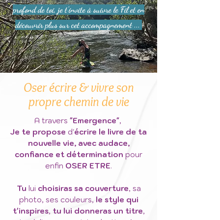
profond de toi, je t'invite à suivre le Fil et en
découvrir plus sur cet accompagnement ...
Oser écrire & vivre son
propre chemin de vie
A travers
"Emergence"
,
Je te propose
d'
écrire le livre de ta
nouvelle vie, avec audace,
confiance et détermination
pour
enfin
OSER ETRE
.
Tu
lui
choisiras sa couverture
, sa
photo, ses couleurs,
le style qui
t'inspires
,
tu lui donneras un titre
,