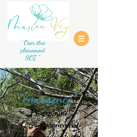
" Oser être
pleinement
SOI "
*émergence*
Programme
d'accompagnement
féminin, individuel &