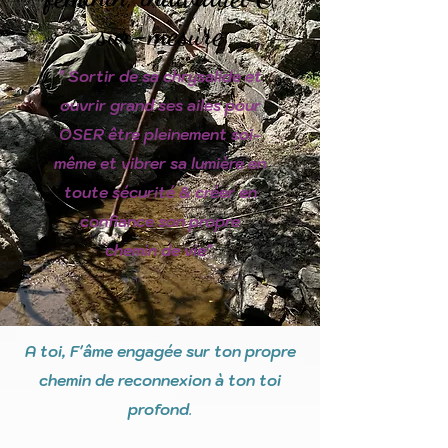
sur-mesure
" Sortir de sa chrysalide et
ouvrir grand ses ailes pour
OSER être pleinement soi-
même et vibrer sa lumière en
toute sécurité & créer en
confiance son propre
chemin de vie"
A toi, F'âme engagée sur ton propre
chemin de reconnexion à ton toi
profond
.