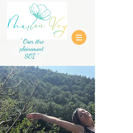
" Oser être
pleinement
SOI "