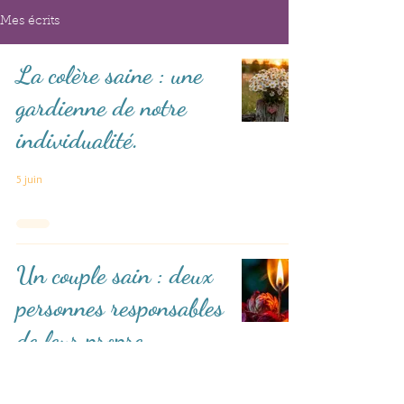
Mes écrits
La colère saine : une
gardienne de notre
individualité.
5 juin
Un couple sain : deux
personnes responsables
de leur propre
carburant