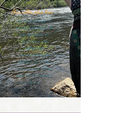
Pour aller plus loin ....
Je vous partage ici
certains passages de
vie, des mises en
conscience, des
réflexions
personnelles, des
cadeaux de vie qui
m'ont permis d'aller
plus loin à l'intérieur
de moi.